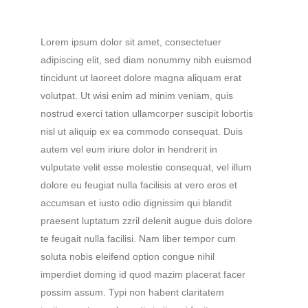
Lorem ipsum dolor sit amet, consectetuer
adipiscing elit, sed diam nonummy nibh euismod
tincidunt ut laoreet dolore magna aliquam erat
volutpat. Ut wisi enim ad minim veniam, quis
nostrud exerci tation ullamcorper suscipit lobortis
nisl ut aliquip ex ea commodo consequat. Duis
autem vel eum iriure dolor in hendrerit in
vulputate velit esse molestie consequat, vel illum
dolore eu feugiat nulla facilisis at vero eros et
accumsan et iusto odio dignissim qui blandit
praesent luptatum zzril delenit augue duis dolore
te feugait nulla facilisi. Nam liber tempor cum
soluta nobis eleifend option congue nihil
imperdiet doming id quod mazim placerat facer
possim assum. Typi non habent claritatem