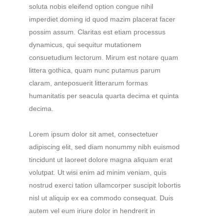
soluta nobis eleifend option congue nihil
imperdiet doming id quod mazim placerat facer
possim assum. Claritas est etiam processus
dynamicus, qui sequitur mutationem
consuetudium lectorum. Mirum est notare quam
littera gothica, quam nunc putamus parum
claram, anteposuerit litterarum formas
humanitatis per seacula quarta decima et quinta
decima.
Lorem ipsum dolor sit amet, consectetuer
adipiscing elit, sed diam nonummy nibh euismod
tincidunt ut laoreet dolore magna aliquam erat
volutpat. Ut wisi enim ad minim veniam, quis
nostrud exerci tation ullamcorper suscipit lobortis
nisl ut aliquip ex ea commodo consequat. Duis
autem vel eum iriure dolor in hendrerit in