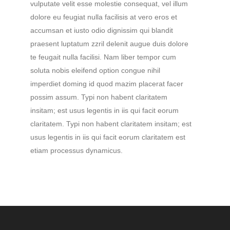
vulputate velit esse molestie consequat, vel illum
dolore eu feugiat nulla facilisis at vero eros et
accumsan et iusto odio dignissim qui blandit
praesent luptatum zzril delenit augue duis dolore
te feugait nulla facilisi. Nam liber tempor cum
soluta nobis eleifend option congue nihil
imperdiet doming id quod mazim placerat facer
possim assum. Typi non habent claritatem
insitam; est usus legentis in iis qui facit eorum
claritatem. Typi non habent claritatem insitam; est
usus legentis in iis qui facit eorum claritatem est
etiam processus dynamicus.