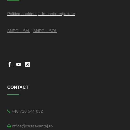
Politica cookies și de confidențialitate
ANPC – SAL
|
ANPC – SOL
CONTACT
+40 720 544 052
office@casaavantaj.ro