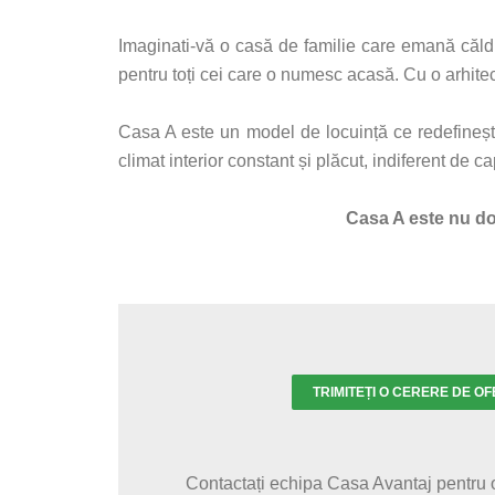
Imaginati-vă o casă de familie care emană căldur
pentru toți cei care o numesc acasă. Cu o arhite
Casa A este un model de locuință ce redefinește 
climat interior constant și plăcut, indiferent de c
Casa A este nu doa
TRIMITEȚI O CERERE DE OF
Contactați echipa Casa Avantaj pentru o