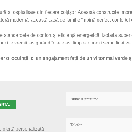
ă și ospitalitate din fiecare colțișor. Această construcție impre
ctură modernă, această casă de familie îmbină perfect confortul 
standardele de confort și eficiență energetică. Izolația superi
apriciile vremii, asigurând în același timp economii semnificative 
r o locuință, ci un angajament față de un viitor mai verde ș
ERTĂ:
 ofertă personalizată