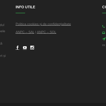
INFO UTILE
C
Politica cookies și de confidențialitate
dul
mele
ANPC – SAL
|
ANPC – SOL
tă
nr
t și