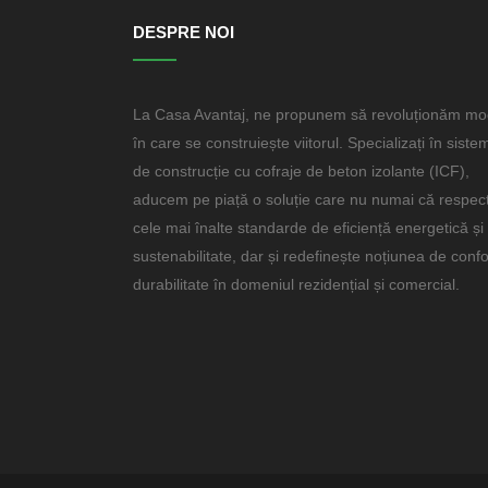
DESPRE NOI
La Casa Avantaj, ne propunem să revoluționăm mo
în care se construiește viitorul. Specializați în siste
de construcție cu cofraje de beton izolante (ICF),
aducem pe piață o soluție care nu numai că respec
cele mai înalte standarde de eficiență energetică și
sustenabilitate, dar și redefinește noțiunea de confor
durabilitate în domeniul rezidențial și comercial.