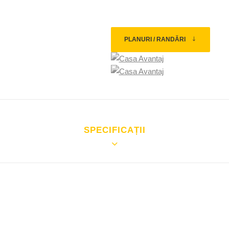
PLANURI / RANDĂRI
F
SPECIFICAȚII