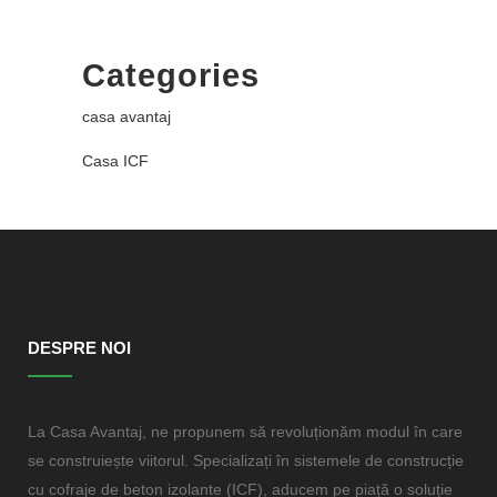
Categories
casa avantaj
Casa ICF
DESPRE NOI
La Casa Avantaj, ne propunem să revoluționăm modul în care
se construiește viitorul. Specializați în sistemele de construcție
cu cofraje de beton izolante (ICF), aducem pe piață o soluție