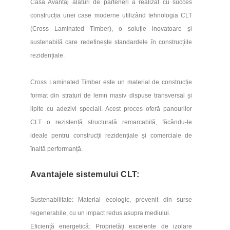
Casa Avantaj alături de parteneri a realizat cu succes
P+M
construcția unei case moderne utilizând tehnologia CLT
(Cross Laminated Timber), o soluție inovatoare și
Suprafață construită:
145
m
2
sustenabilă care redefinește standardele în construcțiile
Suprafață utilă:
141 m
2
rezidențiale.
Suprafață desfășurată:
185
m
2
Cross Laminated Timber este un material de construcție
format din straturi de lemn masiv dispuse transversal și
lipite cu adezivi speciali. Acest proces oferă panourilor
CLT o rezistență structurală remarcabilă, făcându-le
ideale pentru construcții rezidențiale și comerciale de
înaltă performanță.
Avantajele sistemului CLT:
Sustenabilitate: Material ecologic, provenit din surse
regenerabile, cu un impact redus asupra mediului.
Eficiență energetică: Proprietăți excelente de izolare