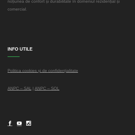
noțiunea de confort și durabilitate în domeniul rezidențial și
comercial.
INFO UTILE
Politica cookies și de confidențialitate
ANPC – SAL
|
ANPC – SOL