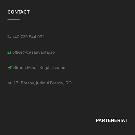
CONTACT
+40 720 544 052
office@casaavantaj.ro
Strada Mihail Kogălniceanu,
nr. 17, Brașov, județul Brașov, RO
PARTENERIAT