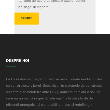
Sunt de acord cu stocare datelor conform
legislației în vigoare
DESPRE NOI
La Casa Avantaj, ne propunem să revoluționăm modul în care
se construiește viitorul. Specializați în sistemele de construcție
cu cofraje de beton izolante (ICF), aducem pe piață o soluție
care nu numai că respectă cele mai înalte standarde de
eficiență energetică și sustenabilitate, dar și redefinește