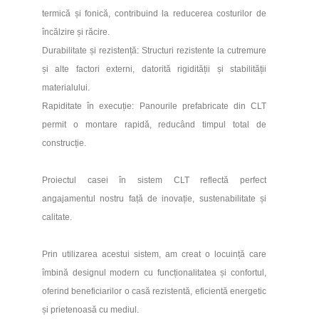
termică și fonică, contribuind la reducerea costurilor de
încălzire și răcire.
Durabilitate și rezistență: Structuri rezistente la cutremure
și alte factori externi, datorită rigidității și stabilității
materialului.
Rapiditate în execuție: Panourile prefabricate din CLT
permit o montare rapidă, reducând timpul total de
construcție.
Proiectul casei în sistem CLT reflectă perfect
angajamentul nostru față de inovație, sustenabilitate și
calitate.
Prin utilizarea acestui sistem, am creat o locuință care
îmbină designul modern cu funcționalitatea și confortul,
oferind beneficiarilor o casă rezistentă, eficientă energetic
și prietenoasă cu mediul.