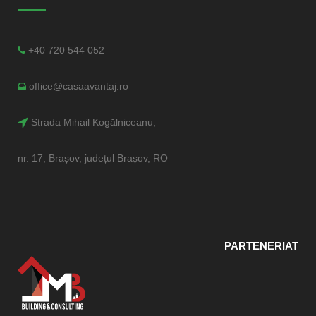
0
%
Web Development
+40 720 544 052
0
%
Identity
office@casaavantaj.ro
Strada Mihail Kogălniceanu,
nr. 17, Brașov, județul Brașov, RO
PARTENERIAT