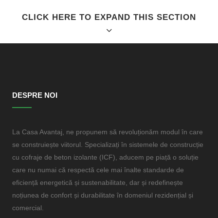
CLICK HERE TO EXPAND THIS SECTION
QUICK VIEW
DESPRE NOI
Separated they live in Bookmarksgrove right at the coast of the
La Casa Avantaj, ne propunem să revoluționăm modul în care
Semantics,
se construiește viitorul. Specializați în sistemele de construcție
a large language ocean.
cu cofraje de beton izolante (ICF), aducem pe piață o soluție
care nu numai că respectă cele mai înalte standarde de
eficiență energetică și sustenabilitate, dar și redefinește
A wonderful serenity has taken possession of my
noțiunea de confort și durabilitate în domeniul rezidențial și
entire soul, like these sweet mornings of spring
comercial.
which I enjoy with my whole heart. I am alone,