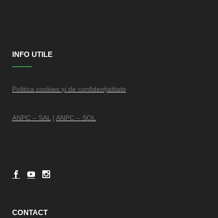
and feel the charm of existence in this spot, which
was created for the bliss of souls like mine. I am
so happy, my dear friend, so absorbed in the
exquisite sense of mere tranquil existence, that I
INFO UTILE
neglect my talents. I should be incapable of
drawing a single stroke at the present moment;
and yet I feel that I never was a greater artist
Politica cookies și de confidențialitate
than now.
ANPC – SAL
|
ANPC – SOL
0
%
Research
0
%
Graphic Design
CONTACT