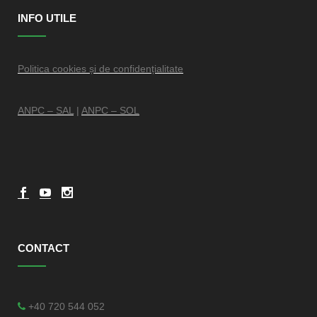
INFO UTILE
Politica cookies și de confidențialitate
ANPC – SAL
|
ANPC – SOL
CONTACT
+40 720 544 052