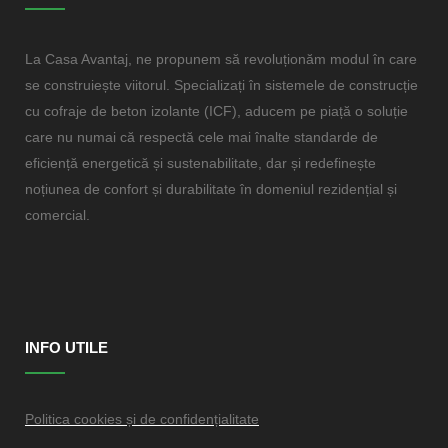
La Casa Avantaj, ne propunem să revoluționăm modul în care
se construiește viitorul. Specializați în sistemele de construcție
cu cofraje de beton izolante (ICF), aducem pe piață o soluție
care nu numai că respectă cele mai înalte standarde de
eficiență energetică și sustenabilitate, dar și redefinește
noțiunea de confort și durabilitate în domeniul rezidențial și
comercial.
INFO UTILE
Politica cookies și de confidențialitate