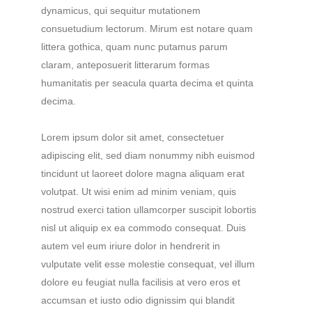
dynamicus, qui sequitur mutationem
consuetudium lectorum. Mirum est notare quam
littera gothica, quam nunc putamus parum
claram, anteposuerit litterarum formas
humanitatis per seacula quarta decima et quinta
decima.
Lorem ipsum dolor sit amet, consectetuer
adipiscing elit, sed diam nonummy nibh euismod
tincidunt ut laoreet dolore magna aliquam erat
volutpat. Ut wisi enim ad minim veniam, quis
nostrud exerci tation ullamcorper suscipit lobortis
nisl ut aliquip ex ea commodo consequat. Duis
autem vel eum iriure dolor in hendrerit in
vulputate velit esse molestie consequat, vel illum
dolore eu feugiat nulla facilisis at vero eros et
accumsan et iusto odio dignissim qui blandit