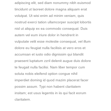
adipiscing elit, sed diam nonummy nibh euismod
tincidunt ut laoreet dolore magna aliquam erat
volutpat. Ut wisi enim ad minim veniam, quis
nostrud exerci tation ullamcorper suscipit lobortis
nisl ut aliquip ex ea commodo consequat. Duis
autem vel eum iriure dolor in hendrerit in
vulputate velit esse molestie consequat, vel illum
dolore eu feugiat nulla facilisis at vero eros et
accumsan et iusto odio dignissim qui blandit
praesent luptatum zzril delenit augue duis dolore
te feugait nulla facilisi. Nam liber tempor cum
soluta nobis eleifend option congue nihil
imperdiet doming id quod mazim placerat facer
possim assum. Typi non habent claritatem
insitam; est usus legentis in iis qui facit eorum
claritatem.