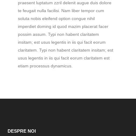
praesent luptatum zzril delenit augue duis dolore
te feugait nulla facilisi. Nam liber tempor cum
soluta nobis eleifend option congue nihil
imperdiet doming id quod mazim placerat facer
possim assum. Typi non habent claritatem
insitam; est usus legentis in iis qui facit eorum
claritatem. Typi non habent claritatem insitam; est
usus legentis in iis qui facit eorum claritatem est
etiam processus dynamicus.
DESPRE NOI